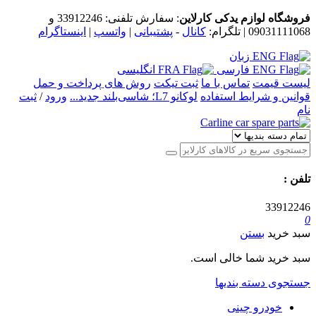
فروشگاه لوازم یدکی کارلاین
: سفارش تلفنی:
33912246
و
09031111068
| تلگرام:
کانال
-
پشتیبانی
|
واتسپ
|
اینستاگرام
زبان
فارسی
انگلیسی
لیست قیمت
تماس با ما
ثبت تیکت
روش های پرداخت و حمل
قوانین و شرایط استفاده
لوکانو L7؛ شاسی‌بلند جدید...
ورود
/
ثبت
نام
تلفن
:
33912246
0
سبد خرید
بستن
سبد خرید شما خالی است.
جستجوی دسته بندیها
خودرو چینی