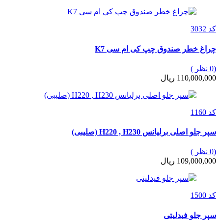
کد 3032
چراغ خطر صندوق چپ کی ام سی K7
(0 نظر )
110,000,000 ریال
کد 1160
سپر جلو اصلی برلیانس H220 , H230 (صلیبی)
(0 نظر )
109,000,000 ریال
کد 1500
سپر جلو فیدلیتی