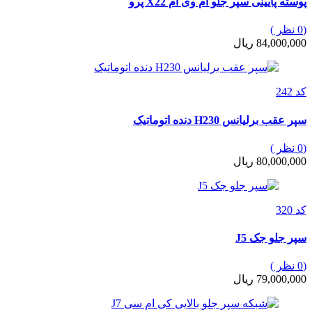
پوسته پایینی سپر جلو ام وی ام X22 پرو
(0 نظر )
84,000,000 ریال
کد 242
سپر عقب برلیانس H230 دنده اتوماتیک
(0 نظر )
80,000,000 ریال
کد 320
سپر جلو جک J5
(0 نظر )
79,000,000 ریال