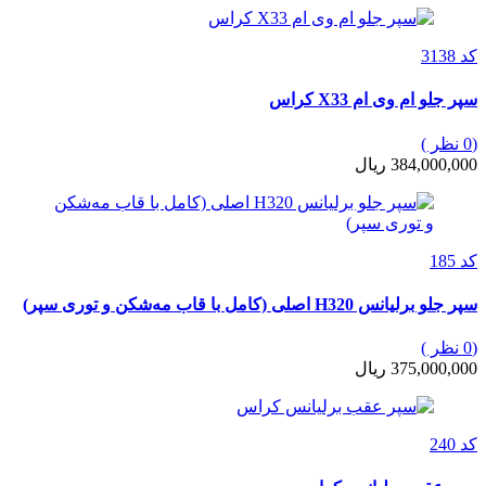
کد 3138
سپر جلو ام وی ام X33 کراس
(0 نظر )
384,000,000 ریال
کد 185
سپر جلو برلیانس H320 اصلی (کامل با قاب مه‌شکن و توری سپر)
(0 نظر )
375,000,000 ریال
کد 240