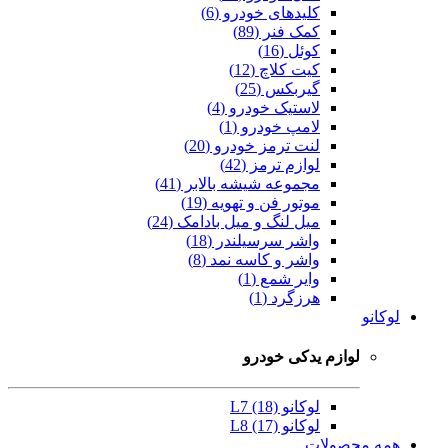
کلیدهای خودرو (6)
کمک فنر (89)
کوئل (16)
کیت کلاچ (12)
گیربکس (25)
لاستیک خودرو (4)
لامپ خودرو (1)
لنت ترمز خودرو (20)
لوازم ترمز (42)
مجموعه شیشه بالابر (41)
موتور فن و تهویه (19)
میل لنگ و میل بادامک (24)
واشر سرسیلندر (18)
واشر و کاسه نمد (8)
وایر شمع (1)
هرزگرد (1)
لوکانو
لوازم یدکی خودرو
لوکانو L7 (18)
لوکانو L8 (17)
همه محصولات