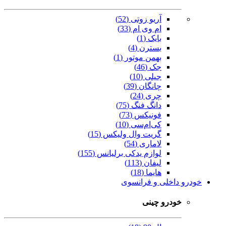
آریو زوتی (52)
ام وی ام (33)
بایک (1)
بسترن (4)
بهمن موتور (1)
جک (46)
جیلی (10)
چانگان (39)
چری (24)
دانگ فنگ (75)
فونیکس (73)
کی‌ام‌سی (10)
گریت وال ولیکس (15)
لاماری (54)
لوازم یدکی برلیانس (155)
لیفان (113)
هایما (18)
خودرو داخلی و فرانسوی
خودرو چینی