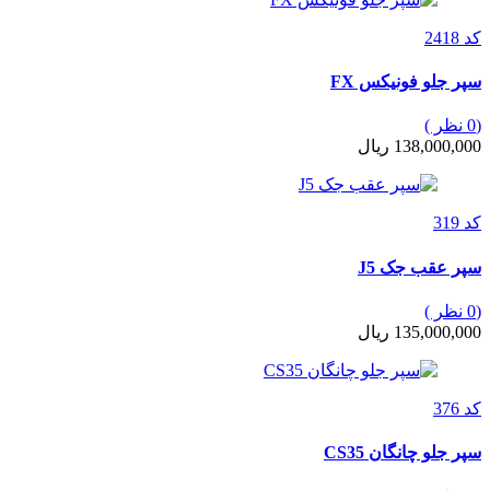
کد 2418
سپر جلو فونیکس FX
(0 نظر )
138,000,000 ریال
کد 319
سپر عقب جک J5
(0 نظر )
135,000,000 ریال
کد 376
سپر جلو چانگان CS35