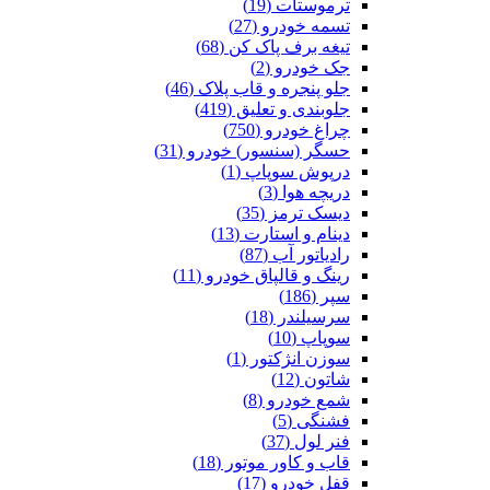
ترموستات (19)
تسمه خودرو (27)
تیغه برف پاک کن (68)
جک خودرو (2)
جلو پنجره و قاب پلاک (46)
جلوبندی و تعلیق (419)
چراغ خودرو (750)
حسگر (سنسور) خودرو (31)
درپوش سوپاپ (1)
دریچه هوا (3)
دیسک ترمز (35)
دینام و استارت (13)
رادیاتور آب (87)
رینگ و قالپاق خودرو (11)
سپر (186)
سرسیلندر (18)
سوپاپ (10)
سوزن انژکتور (1)
شاتون (12)
شمع خودرو (8)
فشنگی (5)
فنر لول (37)
قاب و کاور موتور (18)
قفل خودرو (17)