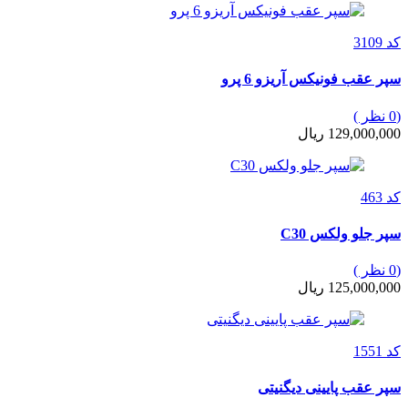
کد 3109
سپر عقب فونیکس آریزو 6 پرو
(0 نظر )
129,000,000 ریال
کد 463
سپر جلو ولکس C30
(0 نظر )
125,000,000 ریال
کد 1551
سپر عقب پایینی دیگنیتی