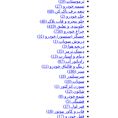
ترموستات (19)
تسمه خودرو (27)
تیغه برف پاک کن (68)
جک خودرو (2)
جلو پنجره و قاب پلاک (46)
جلوبندی و تعلیق (419)
چراغ خودرو (750)
حسگر (سنسور) خودرو (31)
درپوش سوپاپ (1)
دریچه هوا (3)
دیسک ترمز (35)
دینام و استارت (13)
رادیاتور آب (87)
رینگ و قالپاق خودرو (11)
سپر (186)
سرسیلندر (18)
سوپاپ (10)
سوزن انژکتور (1)
شاتون (12)
شمع خودرو (8)
فشنگی (5)
فنر لول (37)
قاب و کاور موتور (18)
قفل خودرو (17)