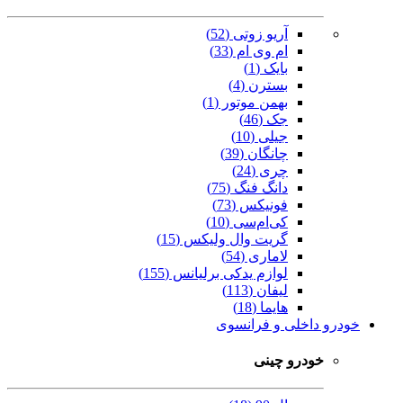
آریو زوتی (52)
ام وی ام (33)
بایک (1)
بسترن (4)
بهمن موتور (1)
جک (46)
جیلی (10)
چانگان (39)
چری (24)
دانگ فنگ (75)
فونیکس (73)
کی‌ام‌سی (10)
گریت وال ولیکس (15)
لاماری (54)
لوازم یدکی برلیانس (155)
لیفان (113)
هایما (18)
خودرو داخلی و فرانسوی
خودرو چینی