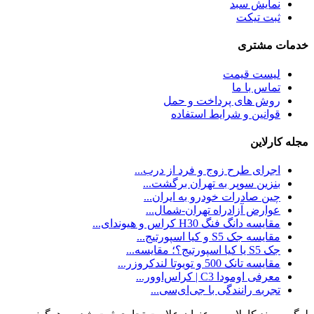
نمایش سبد
ثبت تیکت
خدمات مشتری
لیست قیمت
تماس با ما
روش های پرداخت و حمل
قوانین و شرایط استفاده
مجله کارلاین
اجرای طرح زوج و فرد از درب...
بنزین سوپر به تهران برگشت...
چین صادرات خودرو به ایران...
عوارض آزادراه تهران-شمال...
مقایسه دانگ فنگ H30 کراس و هیوندای...
مقایسه جک S5 و کیا اسپورتیج...
جک S5 یا کیا اسپورتیج؟؛ مقایسه...
مقایسه تانک 500 و تویوتا لندکروزر...
معرفی اومودا C3 | کراس‌اوور...
تجربه‌ رانندگی با جی‌ای‌سی...