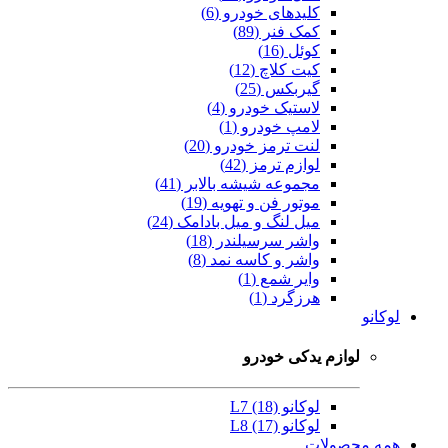
کلیدهای خودرو (6)
کمک فنر (89)
کوئل (16)
کیت کلاچ (12)
گیربکس (25)
لاستیک خودرو (4)
لامپ خودرو (1)
لنت ترمز خودرو (20)
لوازم ترمز (42)
مجموعه شیشه بالابر (41)
موتور فن و تهویه (19)
میل لنگ و میل بادامک (24)
واشر سرسیلندر (18)
واشر و کاسه نمد (8)
وایر شمع (1)
هرزگرد (1)
لوکانو
لوازم یدکی خودرو
لوکانو L7 (18)
لوکانو L8 (17)
همه محصولات