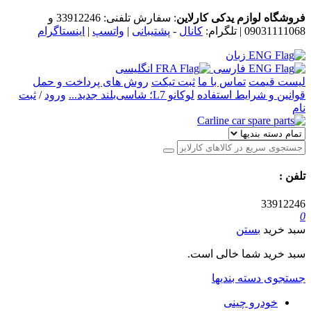
فروشگاه لوازم یدکی کارلاین
: سفارش تلفنی:
33912246
و
09031111068
| تلگرام:
کانال
-
پشتیبانی
|
واتسپ
|
اینستاگرام
زبان
فارسی
انگلیسی
لیست قیمت
تماس با ما
ثبت تیکت
روش های پرداخت و حمل
قوانین و شرایط استفاده
لوکانو L7؛ شاسی‌بلند جدید...
ورود
/
ثبت
نام
تلفن
:
33912246
0
سبد خرید
بستن
سبد خرید شما خالی است.
جستجوی دسته بندیها
خودرو چینی