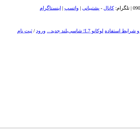
09
| تلگرام:
کانال
-
پشتیبانی
|
واتسپ
|
اینستاگرام
و شرایط استفاده
لوکانو L7؛ شاسی‌بلند جدید...
ورود
/
ثبت نام