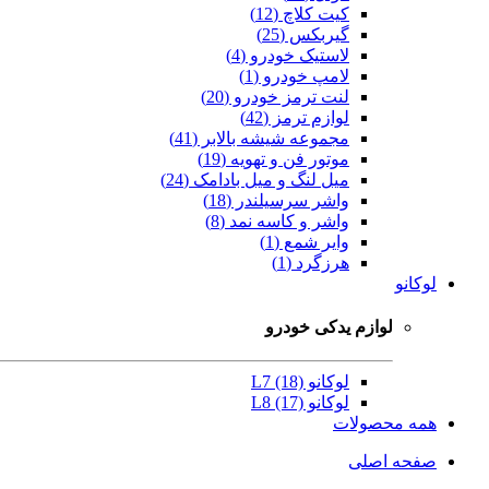
کیت کلاچ (12)
گیربکس (25)
لاستیک خودرو (4)
لامپ خودرو (1)
لنت ترمز خودرو (20)
لوازم ترمز (42)
مجموعه شیشه بالابر (41)
موتور فن و تهویه (19)
میل لنگ و میل بادامک (24)
واشر سرسیلندر (18)
واشر و کاسه نمد (8)
وایر شمع (1)
هرزگرد (1)
لوکانو
لوازم یدکی خودرو
لوکانو L7 (18)
لوکانو L8 (17)
همه محصولات
صفحه اصلی