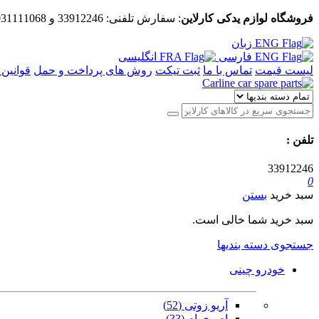
فروشگاه لوازم یدکی کارلاین
: سفارش تلفنی:
33912246
و
031111068
زبان
فارسی
انگلیسی
لیست قیمت
تماس با ما
ثبت تیکت
روش های پرداخت و حمل
قوانین 
تلفن
:
33912246
0
سبد خرید
بستن
سبد خرید شما خالی است.
جستجوی دسته بندیها
خودرو چینی
آریو زوتی (52)
ام وی ام (33)