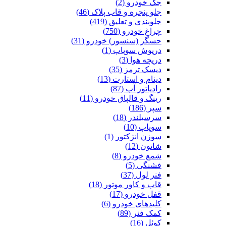
جک خودرو (2)
جلو پنجره و قاب پلاک (46)
جلوبندی و تعلیق (419)
چراغ خودرو (750)
حسگر (سنسور) خودرو (31)
درپوش سوپاپ (1)
دریچه هوا (3)
دیسک ترمز (35)
دینام و استارت (13)
رادیاتور آب (87)
رینگ و قالپاق خودرو (11)
سپر (186)
سرسیلندر (18)
سوپاپ (10)
سوزن انژکتور (1)
شاتون (12)
شمع خودرو (8)
فشنگی (5)
فنر لول (37)
قاب و کاور موتور (18)
قفل خودرو (17)
کلیدهای خودرو (6)
کمک فنر (89)
کوئل (16)