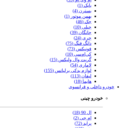
بایک (1)
بسترن (4)
بهمن موتور (1)
جک (46)
جیلی (10)
چانگان (39)
چری (24)
دانگ فنگ (75)
فونیکس (73)
کی‌ام‌سی (10)
گریت وال ولیکس (15)
لاماری (54)
لوازم یدکی برلیانس (155)
لیفان (113)
هایما (18)
خودرو داخلی و فرانسوی
خودرو چینی
ال 90 (18)
ام جی (2)
پراید (72)