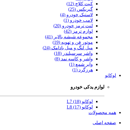
کیت کلاچ (12)
گیربکس (25)
لاستیک خودرو (4)
لامپ خودرو (1)
لنت ترمز خودرو (20)
لوازم ترمز (42)
مجموعه شیشه بالابر (41)
موتور فن و تهویه (19)
میل لنگ و میل بادامک (24)
واشر سرسیلندر (18)
واشر و کاسه نمد (8)
وایر شمع (1)
هرزگرد (1)
لوکانو
لوازم یدکی خودرو
لوکانو L7 (18)
لوکانو L8 (17)
همه محصولات
صفحه اصلی