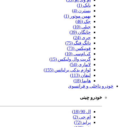
بایک (1)
بسترن (4)
بهمن موتور (1)
جک (46)
جیلی (10)
چانگان (39)
چری (24)
دانگ فنگ (75)
فونیکس (73)
کی‌ام‌سی (10)
گریت وال ولیکس (15)
لاماری (54)
لوازم یدکی برلیانس (155)
لیفان (113)
هایما (18)
خودرو داخلی و فرانسوی
خودرو چینی
ال 90 (18)
ام جی (2)
پراید (72)