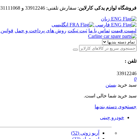
فروشگاه لوازم یدکی کارلاین
: سفارش تلفنی:
33912246
و
031111068
زبان
فارسی
انگلیسی
لیست قیمت
تماس با ما
ثبت تیکت
روش های پرداخت و حمل
قوانین 
تلفن
:
33912246
0
سبد خرید
بستن
سبد خرید شما خالی است.
جستجوی دسته بندیها
خودرو چینی
آریو زوتی (52)
ام وی ام (33)