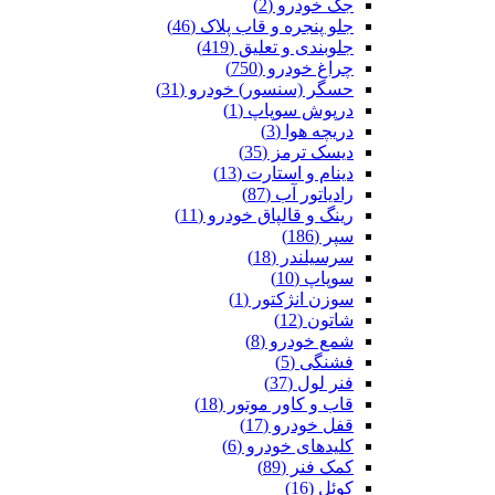
جک خودرو (2)
جلو پنجره و قاب پلاک (46)
جلوبندی و تعلیق (419)
چراغ خودرو (750)
حسگر (سنسور) خودرو (31)
درپوش سوپاپ (1)
دریچه هوا (3)
دیسک ترمز (35)
دینام و استارت (13)
رادیاتور آب (87)
رینگ و قالپاق خودرو (11)
سپر (186)
سرسیلندر (18)
سوپاپ (10)
سوزن انژکتور (1)
شاتون (12)
شمع خودرو (8)
فشنگی (5)
فنر لول (37)
قاب و کاور موتور (18)
قفل خودرو (17)
کلیدهای خودرو (6)
کمک فنر (89)
کوئل (16)