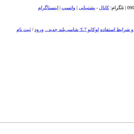
09
| تلگرام:
کانال
-
پشتیبانی
|
واتسپ
|
اینستاگرام
و شرایط استفاده
لوکانو L7؛ شاسی‌بلند جدید...
ورود
/
ثبت نام