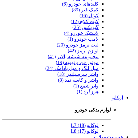
کلیدهای خودرو (6)
کمک فنر (89)
کوئل (16)
کیت کلاچ (12)
گیربکس (25)
لاستیک خودرو (4)
لامپ خودرو (1)
لنت ترمز خودرو (20)
لوازم ترمز (42)
مجموعه شیشه بالابر (41)
موتور فن و تهویه (19)
میل لنگ و میل بادامک (24)
واشر سرسیلندر (18)
واشر و کاسه نمد (8)
وایر شمع (1)
هرزگرد (1)
لوکانو
لوازم یدکی خودرو
لوکانو L7 (18)
لوکانو L8 (17)
همه محصولات