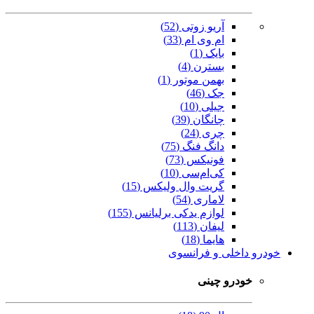
آریو زوتی (52)
ام وی ام (33)
بایک (1)
بسترن (4)
بهمن موتور (1)
جک (46)
جیلی (10)
چانگان (39)
چری (24)
دانگ فنگ (75)
فونیکس (73)
کی‌ام‌سی (10)
گریت وال ولیکس (15)
لاماری (54)
لوازم یدکی برلیانس (155)
لیفان (113)
هایما (18)
خودرو داخلی و فرانسوی
خودرو چینی