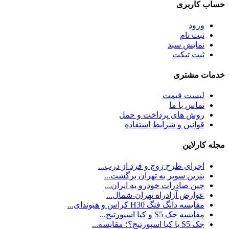
حساب کاربری
ورود
ثبت نام
نمایش سبد
ثبت تیکت
خدمات مشتری
لیست قیمت
تماس با ما
روش های پرداخت و حمل
قوانین و شرایط استفاده
مجله کارلاین
اجرای طرح زوج و فرد از درب...
بنزین سوپر به تهران برگشت...
چین صادرات خودرو به ایران...
عوارض آزادراه تهران-شمال...
مقایسه دانگ فنگ H30 کراس و هیوندای...
مقایسه جک S5 و کیا اسپورتیج...
جک S5 یا کیا اسپورتیج؟؛ مقایسه...