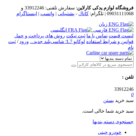
فروشگاه لوازم یدکی کارلاین
: سفارش تلفنی:
33912246
و
09031111068
| تلگرام:
کانال
-
پشتیبانی
|
واتسپ
|
اینستاگرام
زبان
فارسی
انگلیسی
لیست قیمت
تماس با ما
ثبت تیکت
روش های پرداخت و حمل
قوانین و شرایط استفاده
لوکانو L7؛ شاسی‌بلند جدید...
ورود
/
ثبت
نام
تلفن
:
33912246
0
سبد خرید
بستن
سبد خرید شما خالی است.
جستجوی دسته بندیها
خودرو چینی