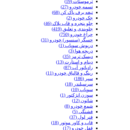
ترموستات (19)
تسمه خودرو (27)
تیغه برف پاک کن (68)
جک خودرو (2)
جلو پنجره و قاب پلاک (46)
جلوبندی و تعلیق (419)
چراغ خودرو (750)
حسگر (سنسور) خودرو (31)
درپوش سوپاپ (1)
دریچه هوا (3)
دیسک ترمز (35)
دینام و استارت (13)
رادیاتور آب (87)
رینگ و قالپاق خودرو (11)
سپر (186)
سرسیلندر (18)
سوپاپ (10)
سوزن انژکتور (1)
شاتون (12)
شمع خودرو (8)
فشنگی (5)
فنر لول (37)
قاب و کاور موتور (18)
قفل خودرو (17)