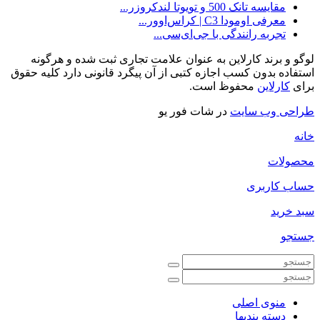
مقایسه تانک 500 و تویوتا لندکروزر...
معرفی اومودا C3 | کراس‌اوور...
تجربه‌ رانندگی با جی‌ای‌سی...
لوگو و برند کارلاین به عنوان علامت تجاری ثبت شده و هرگونه
استفاده بدون کسب اجازه کتبی از آن پیگرد قانونی دارد کلیه حقوق
برای
کارلاین
محفوظ است.
طراحی وب سایت
در شات فور یو
خانه
محصولات
حساب کاربری
سبد خرید
جستجو
منوی اصلی
دسته بندیها