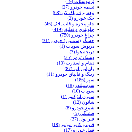
ترموستات (19)
تسمه خودرو (27)
تیغه برف پاک کن (68)
جک خودرو (2)
جلو پنجره و قاب پلاک (46)
جلوبندی و تعلیق (419)
چراغ خودرو (750)
حسگر (سنسور) خودرو (31)
درپوش سوپاپ (1)
دریچه هوا (3)
دیسک ترمز (35)
دینام و استارت (13)
رادیاتور آب (87)
رینگ و قالپاق خودرو (11)
سپر (186)
سرسیلندر (18)
سوپاپ (10)
سوزن انژکتور (1)
شاتون (12)
شمع خودرو (8)
فشنگی (5)
فنر لول (37)
قاب و کاور موتور (18)
قفل خودرو (17)