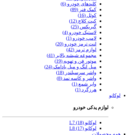
کلیدهای خودرو (6)
کمک فنر (89)
کوئل (16)
کیت کلاچ (12)
گیربکس (25)
لاستیک خودرو (4)
لامپ خودرو (1)
لنت ترمز خودرو (20)
لوازم ترمز (42)
مجموعه شیشه بالابر (41)
موتور فن و تهویه (19)
میل لنگ و میل بادامک (24)
واشر سرسیلندر (18)
واشر و کاسه نمد (8)
وایر شمع (1)
هرزگرد (1)
لوکانو
لوازم یدکی خودرو
لوکانو L7 (18)
لوکانو L8 (17)
همه محصولات