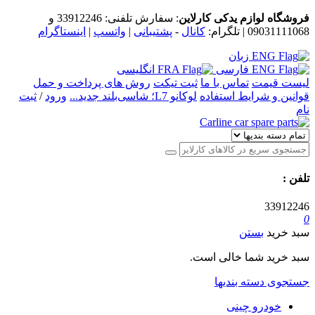
فروشگاه لوازم یدکی کارلاین
: سفارش تلفنی:
33912246
و
09031111068
| تلگرام:
کانال
-
پشتیبانی
|
واتسپ
|
اینستاگرام
زبان
فارسی
انگلیسی
لیست قیمت
تماس با ما
ثبت تیکت
روش های پرداخت و حمل
قوانین و شرایط استفاده
لوکانو L7؛ شاسی‌بلند جدید...
ورود
/
ثبت
نام
تلفن
:
33912246
0
سبد خرید
بستن
سبد خرید شما خالی است.
جستجوی دسته بندیها
خودرو چینی