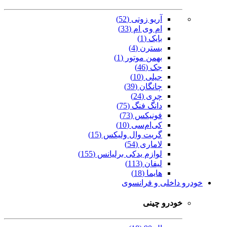
آریو زوتی (52)
ام وی ام (33)
بایک (1)
بسترن (4)
بهمن موتور (1)
جک (46)
جیلی (10)
چانگان (39)
چری (24)
دانگ فنگ (75)
فونیکس (73)
کی‌ام‌سی (10)
گریت وال ولیکس (15)
لاماری (54)
لوازم یدکی برلیانس (155)
لیفان (113)
هایما (18)
خودرو داخلی و فرانسوی
خودرو چینی