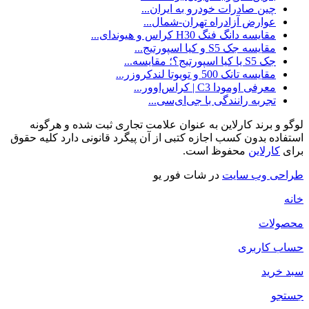
چین صادرات خودرو به ایران...
عوارض آزادراه تهران-شمال...
مقایسه دانگ فنگ H30 کراس و هیوندای...
مقایسه جک S5 و کیا اسپورتیج...
جک S5 یا کیا اسپورتیج؟؛ مقایسه...
مقایسه تانک 500 و تویوتا لندکروزر...
معرفی اومودا C3 | کراس‌اوور...
تجربه‌ رانندگی با جی‌ای‌سی...
لوگو و برند کارلاین به عنوان علامت تجاری ثبت شده و هرگونه
استفاده بدون کسب اجازه کتبی از آن پیگرد قانونی دارد کلیه حقوق
برای
کارلاین
محفوظ است.
طراحی وب سایت
در شات فور یو
خانه
محصولات
حساب کاربری
سبد خرید
جستجو