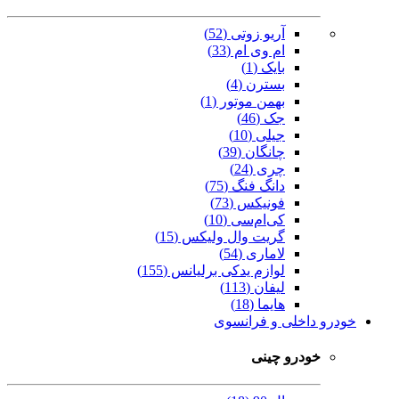
آریو زوتی (52)
ام وی ام (33)
بایک (1)
بسترن (4)
بهمن موتور (1)
جک (46)
جیلی (10)
چانگان (39)
چری (24)
دانگ فنگ (75)
فونیکس (73)
کی‌ام‌سی (10)
گریت وال ولیکس (15)
لاماری (54)
لوازم یدکی برلیانس (155)
لیفان (113)
هایما (18)
خودرو داخلی و فرانسوی
خودرو چینی