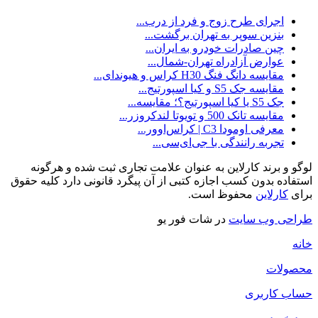
اجرای طرح زوج و فرد از درب...
بنزین سوپر به تهران برگشت...
چین صادرات خودرو به ایران...
عوارض آزادراه تهران-شمال...
مقایسه دانگ فنگ H30 کراس و هیوندای...
مقایسه جک S5 و کیا اسپورتیج...
جک S5 یا کیا اسپورتیج؟؛ مقایسه...
مقایسه تانک 500 و تویوتا لندکروزر...
معرفی اومودا C3 | کراس‌اوور...
تجربه‌ رانندگی با جی‌ای‌سی...
لوگو و برند کارلاین به عنوان علامت تجاری ثبت شده و هرگونه
استفاده بدون کسب اجازه کتبی از آن پیگرد قانونی دارد کلیه حقوق
برای
کارلاین
محفوظ است.
طراحی وب سایت
در شات فور یو
خانه
محصولات
حساب کاربری