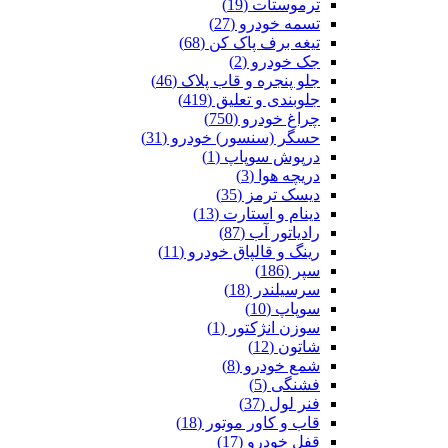
ترموستات (19)
تسمه خودرو (27)
تیغه برف پاک کن (68)
جک خودرو (2)
جلو پنجره و قاب پلاک (46)
جلوبندی و تعلیق (419)
چراغ خودرو (750)
حسگر (سنسور) خودرو (31)
درپوش سوپاپ (1)
دریچه هوا (3)
دیسک ترمز (35)
دینام و استارت (13)
رادیاتور آب (87)
رینگ و قالپاق خودرو (11)
سپر (186)
سرسیلندر (18)
سوپاپ (10)
سوزن انژکتور (1)
شاتون (12)
شمع خودرو (8)
فشنگی (5)
فنر لول (37)
قاب و کاور موتور (18)
قفل خودرو (17)