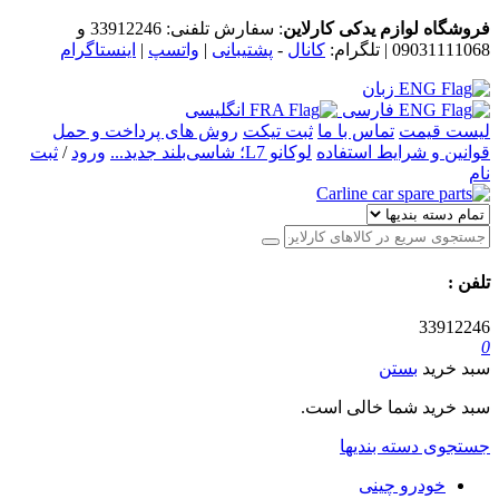
فروشگاه لوازم یدکی کارلاین
: سفارش تلفنی:
33912246
و
09031111068
| تلگرام:
کانال
-
پشتیبانی
|
واتسپ
|
اینستاگرام
زبان
فارسی
انگلیسی
لیست قیمت
تماس با ما
ثبت تیکت
روش های پرداخت و حمل
قوانین و شرایط استفاده
لوکانو L7؛ شاسی‌بلند جدید...
ورود
/
ثبت
نام
تلفن
:
33912246
0
سبد خرید
بستن
سبد خرید شما خالی است.
جستجوی دسته بندیها
خودرو چینی