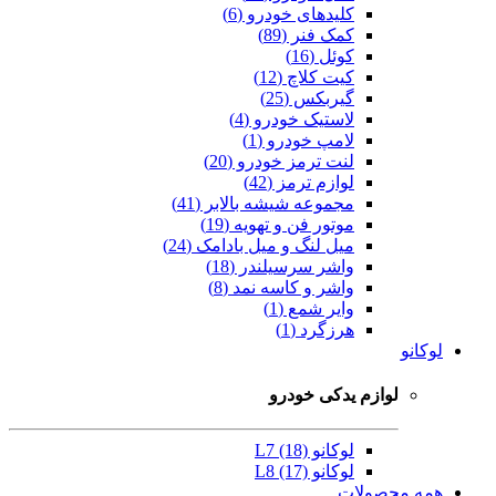
کلیدهای خودرو (6)
کمک فنر (89)
کوئل (16)
کیت کلاچ (12)
گیربکس (25)
لاستیک خودرو (4)
لامپ خودرو (1)
لنت ترمز خودرو (20)
لوازم ترمز (42)
مجموعه شیشه بالابر (41)
موتور فن و تهویه (19)
میل لنگ و میل بادامک (24)
واشر سرسیلندر (18)
واشر و کاسه نمد (8)
وایر شمع (1)
هرزگرد (1)
لوکانو
لوازم یدکی خودرو
لوکانو L7 (18)
لوکانو L8 (17)
همه محصولات